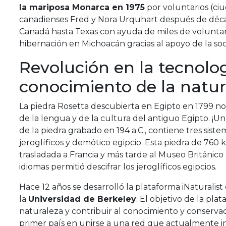
la mariposa Monarca en 1975
por voluntarios (ciu
canadienses Fred y Nora Urquhart después de décad
Canadá hasta Texas con ayuda de miles de voluntario
hibernación en Michoacán gracias al apoyo de la so
Revolución en la tecnolog
conocimiento de la natur
La piedra Rosetta descubierta en Egipto en 1799 no
de la lengua y de la cultura del antiguo Egipto. ¡Un 
de la piedra grabado en 194 a.C., contiene tres siste
jeroglíficos y demótico egipcio. Esta piedra de 760
trasladada a Francia y más tarde al Museo Británico
idiomas permitió descifrar los jeroglíficos egipcios.
Hace 12 años se desarrolló la plataforma iNaturalist
la
Universidad de Berkeley
. El objetivo de la pla
naturaleza y contribuir al conocimiento y conservac
primer país en unirse a una red que actualmente i