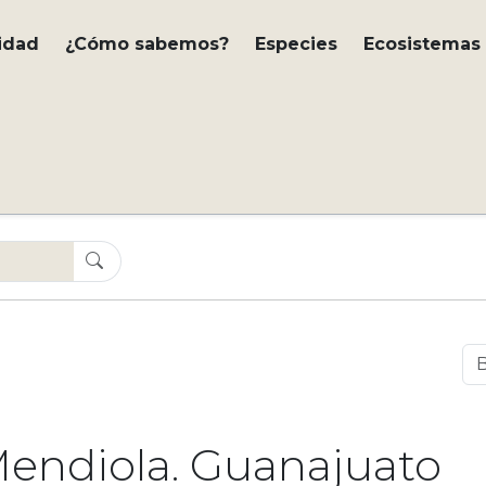
idad
¿Cómo sabemos?
Especies
Ecosistemas
endiola. Guanajuato