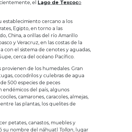
cientemente, el
Lago de Texcoc
o
u establecimiento cercano a los
ates, Egipto, en torno a las
do, China, a orillas del río Amarillo
sco y Veracruz, en las costas de la
la con el sistema de cenotes y aguadas,
o Supe, cerca del océano Pacífico.
s provienen de los humedales. Gran
rtugas, cocodrilos y culebras de agua
 de 500 especies de peces
n endémicos del país, algunos
ociles, camarones, caracoles, almejas,
 entre las plantas, los quelites de
cer petates, canastos, muebles y
tomó su nombre del náhuatl
Tollan
, lugar