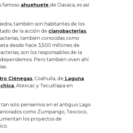
ás famoso
ahuehuete
de Oaxaca, es así
piedra, también son habitantes de los
tado de la acción de
cianobacterias
,
obacterias, también conocidas como
neta desde hace 3,500 millones de
acterias, son los responsables de la
os dependemos. Pero también viven ahí
ias.
tro Ciénegas
, Coahuila, de
Laguna
ichica
, Atexcac y Tecuitlapa en
l, tan solo pensemos en el antiguo Lago
teriorados como Zumpango, Texcoco,
aumentan los proyectos de
ico.