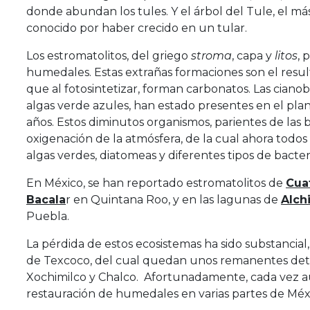
donde abundan los tules. Y el árbol del Tule, el m
conocido por haber crecido en un tular.
Los estromatolitos, del griego
stroma
, capa y
litos
, 
humedales. Estas extrañas formaciones son el resul
que al fotosintetizar, forman carbonatos. Las cian
algas verde azules, han estado presentes en el pla
años. Estos diminutos organismos, parientes de las b
oxigenación de la atmósfera, de la cual ahora tod
algas verdes, diatomeas y diferentes tipos de bacter
En México, se han reportado estromatolitos de
Cua
Bacala
r en Quintana Roo, y en las lagunas de
Alch
Puebla.
La pérdida de estos ecosistemas ha sido substancia
de Texcoco, del cual quedan unos remanentes de
Xochimilco y Chalco. Afortunadamente, cada vez 
restauración de humedales en varias partes de Méx