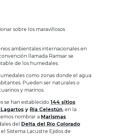
ionar sobre los maravillosos
nios ambientales internacionales en
La convención llamada Ramsar se
entable de los humedales.
s humedales como zonas donde el agua
habitantes. Pueden ser naturales o
 estuarinos y marinos.
es se han establecido
144 sitios
 Lagartos
y
Ría Celestún
, en la
odemos nombrar a
Marismas
ales del
Delta del Río Colorado
el Sistema Lacustre Ejidos de