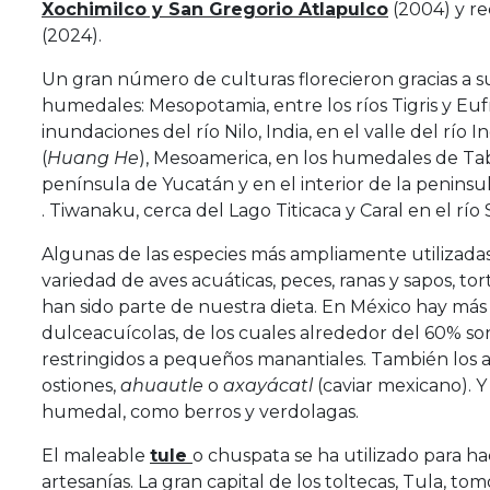
Xochimilco y San Gregorio Atlapulco
(2004) y re
(2024).
Un gran número de culturas florecieron gracias a s
humedales: Mesopotamia, entre los ríos Tigris y Eufr
inundaciones del río Nilo, India, en el valle del río In
(
Huang He
), Mesoamerica, en los humedales de Taba
península de Yucatán y en el interior de la peninsu
. Tiwanaku, cerca del Lago Titicaca y Caral en el rí
Algunas de las especies más ampliamente utilizada
variedad de aves acuáticas, peces, ranas y sapos, to
han sido parte de nuestra dieta. En México hay más
dulceacuícolas, de los cuales alrededor del 60% so
restringidos a pequeños manantiales. También los ac
ostiones,
ahuautle
o
axayácatl
(caviar mexicano). Y
humedal, como berros y verdolagas.
El maleable
tule
o chuspata se ha utilizado para ha
artesanías. La gran capital de los toltecas, Tula, 