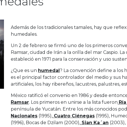
medales
Además de los tradicionales tamales, hay que reflex
humedales.
Un 2 de febrero se firmó uno de los primeros conve
Ramsar, ciudad de Irán a la orilla del mar Caspio. 
estableció en 1971 para la conservación y uso sust
¿Que es un
humedal
? La convención define a lo
es el principal factor controlador del medio y sus 
artificiales, los hay ribereños, lacustres, palustres,
México ratificó el convenio en 1986 y desde entonc
Ramsar
. Los primeros en unirse a la lista fueron
Ría
península de Yucatán. Entre los más conocidos p
Nacionales
(1995),
Cuatro Ciénegas
(1995), Humed
(1996), Bocas de Dzilam (2000),
Sian Ka´an
(2003), 