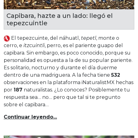
Capibara, hazte a un lado: llegó el
tepezcuintle
El tepezcuinte, del náhuatl,
tepetl
, monte o
cerro, e
itzcuintli
, perro, es el pariente guapo del
capibara. Sin embargo, es poco conocido, porque su
personalidad es opuesta a la de su popular pariente.
Es solitario, nocturno y durante el día duerme
dentro de una madriguera. A la fecha tiene
532
observaciones en la plataforma iNaturalistMX hechas
por
187
naturalistas. ¿Lo conoces? Posiblemente tu
respuesta sea… no… pero que tal si te pregunto
sobre el capibara…
Continuar leyendo...